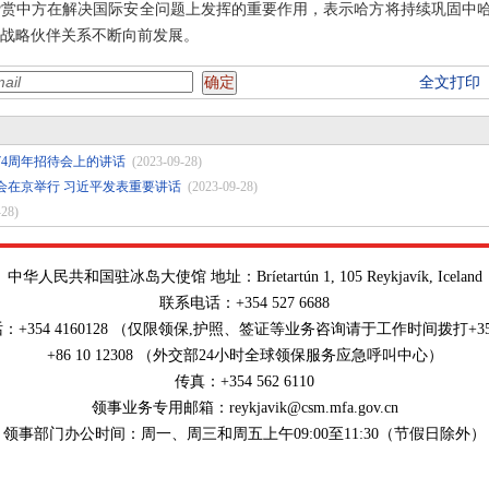
赞赏中方在解决国际安全问题上发挥的重要作用，表示哈方将持续巩固中
战略伙伴关系不断向前发展。
全文打印
4周年招待会上的讲话
(2023-09-28)
会在京举行 习近平发表重要讲话
(2023-09-28)
-28)
中华人民共和国驻冰岛大使馆 地址：Bríetartún 1, 105 Reykjavík, Iceland
联系电话：+354 527 6688
+354 4160128 （仅限领保,护照、签证等业务咨询请于工作时间拨打+354 5
+86 10 12308 （外交部24小时全球领保服务应急呼叫中心）
传真：+354 562 6110
领事业务专用邮箱：reykjavik@csm.mfa.gov.cn
领事部门办公时间：周一、周三和周五上午09:00至11:30（节假日除外）