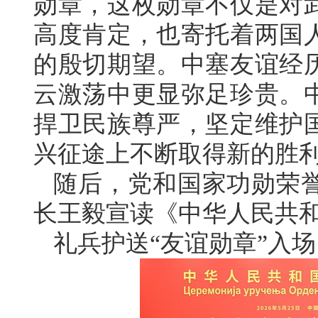
勋章，这枚勋章不仅是对
高度肯定，也寄托着两国
的殷切期望。中塞友谊经
云激荡中更显弥足珍贵。
捍卫民族尊严，坚定维护
兴征途上不断取得新的胜
随后，党和国家功勋荣
长王毅宣读《中华人民共
礼兵护送“友谊勋章”入场