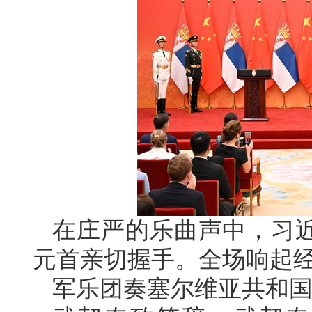
在庄严的乐曲声中，习
元首亲切握手。全场响起
军乐团奏塞尔维亚共和