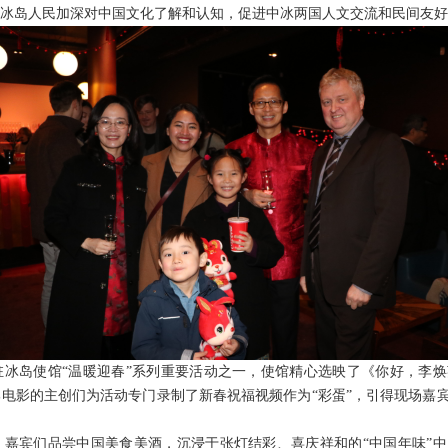
于冰岛人民加深对中国文化了解和认知，促进中冰两国人文交流和民间友好
驻冰岛使馆“温暖迎春”系列重要活动之一，使馆精心选映了《你好，李
电影的主创们为活动专门录制了新春祝福视频作为“彩蛋”，引得现场嘉
，嘉宾们品尝中国美食美酒，沉浸于张灯结彩、喜庆祥和的“中国年味”