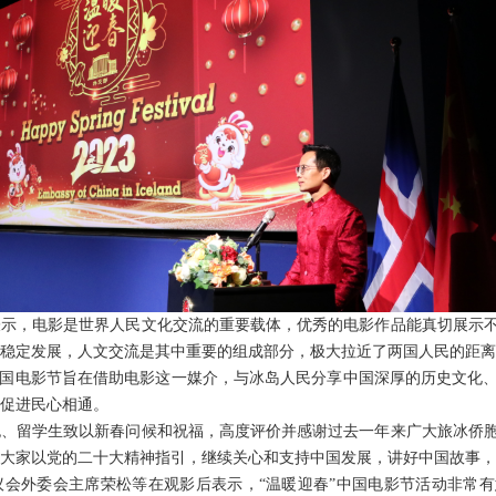
表示，电影是世界人民文化交流的重要载体，优秀的电影作品能真切展示
康稳定发展，人文交流是其中重要的组成部分，极大拉近了两国人民的距
中国电影节旨在借助电影这一媒介，与冰岛人民分享中国深厚的历史文化
促进民心相通。
胞、留学生致以新春问候和祝福，高度评价并感谢过去一年来广大旅冰侨
大家以党的二十大精神指引，继续关心和支持中国发展，讲好中国故事，
议会外委会主席荣松等在观影后表示，“温暖迎春”中国电影节活动非常