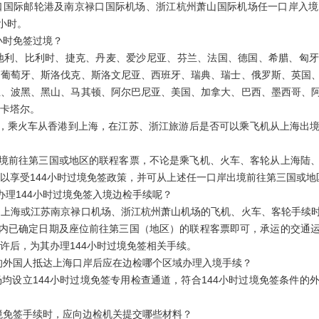
口国际邮轮港及南京禄口国际机场、浙江杭州萧山国际机场任一口岸入境
小时。
小时免签过境？
利、比利时、捷克、丹麦、爱沙尼亚、芬兰、法国、德国、希腊、匈牙
、葡萄牙、斯洛伐克、斯洛文尼亚、西班牙、瑞典、瑞士、俄罗斯、英国
亚、波黑、黑山、马其顿、阿尔巴尼亚、美国、加拿大、巴西、墨西哥、
卡塔尔。
乘火车从香港到上海，在江苏、浙江旅游后是否可以乘飞机从上海出境
境前往第三国或地区的联程客票，不论是乘飞机、火车、客轮从上海陆、
以享受144小时过境免签政策，并可从上述任一口岸出境前往第三国或地
理144小时过境免签入境边检手续呢？
海或江苏南京禄口机场、浙江杭州萧山机场的飞机、火车、客轮手续时
时内已确定日期及座位前往第三国（地区）的联程客票即可，承运的交通
许后，为其办理144小时过境免签相关手续。
的外国人抵达上海口岸后应在边检哪个区域办理入境手续？
设立144小时过境免签专用检查通道，符合144小时过境免签条件的
境免签手续时，应向边检机关提交哪些材料？