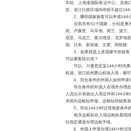
车站、上海港国际客运中心、吴淞
苏、浙江行政区域内停留不超过144
2、哪些国家旅客可以申请144
目前共有51个国家，分别是奥地
宛、卢森堡、马耳他、荷兰、波兰
尼亚、乌克兰、塞尔维亚、克罗地
国、日本、新加坡、文莱、阿联酋、
3、如果我是上述国家中的旅客，
可以乘客轮出境？
可以。只要您定妥144小时内离
机场、浙江杭州萧山机场入境，都可
4、符合条件的外国人如何申请办
符合条件的外国人在境外办理赴上
人员出示有效出入境证件和144小
岸前向边检站申报。边检站经核查准
5、符合144小时过境免签条件
相关边检站在入境边检执勤现场均
往指定通道办理边检手续。
6、外国人申请办理144小时过