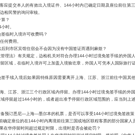
客应提交本人的有效出入境证件、144小时内已确定日期及座位前往第
边检民警的询问审核。
计算？
4小时。
免签临时入境许可收费吗？
任何费用。
续后到市区宾馆住宿会不会因为没有中国签证而遇到麻烦？
理法》有关规定，边检机关对符合办理144小时过境免签手续的外国人
停留区域，在临时入境许可上加盖入境验讫章，外国人可凭本人国际旅行
免签手续入境后如果因特殊原因需要离开上海、江苏、浙江前往中国其他
海、江苏、浙江三个行政区域内停留。办理144小时过境免签手续的外
域停留超过144小时的，或者超出准予停留行政区域范围的，应当到上
预订悉尼—上海—墨尔本的机票，是否可以享受144小时过境免签政策
确定座位的在144小时内离境前往第三国或地区联程客票的部分国家人
果在华停留时间超过规定时限，出境时是否会被处罚？