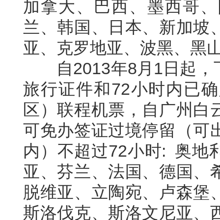
加拿大、巴西、墨西哥、
兰、韩国、日本、新加坡
亚、克罗地亚、波黑、黑
自
2013
年
8
月
1
日起，
旅行证件和
72
小时内已确
区）联程机票，自广州白
可免办签证过境停留（可
内）不超过
72
小时
:
奥地
亚、芬兰、法国、德国、
脱维亚、立陶宛、卢森堡
斯洛伐克、斯洛文尼亚、