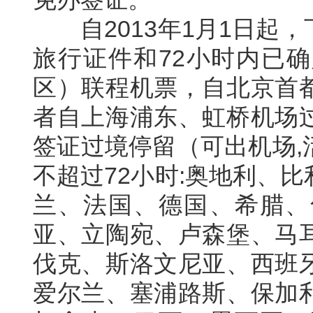
自
2013
年
1
月
1
日起，
旅行证件和
72
小时内已确
区）联程机票，自北京首
者自上海浦东、虹桥机场
签证过境停留（可出机场
,
不超过
72
小时
:
奥地利、比
兰、法国、德国、希腊、
亚、立陶宛、卢森堡、马
伐克、斯洛文尼亚、西班
爱尔兰、塞浦路斯、保加