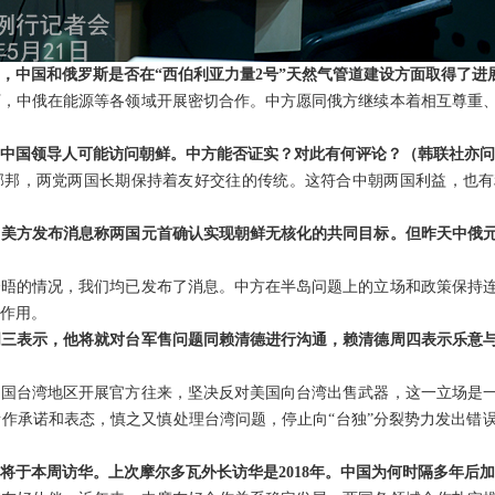
，中国和俄罗斯是否在“西伯利亚力量2号”天然气管道建设方面取得了进
下，中俄在能源等各领域开展密切合作。中方愿同俄方继续本着相互尊重
中国领导人可能访问朝鲜。中方能否证实？对此有何评论？（韩联社亦问
邻邦，两党两国长期保持着友好交往的传统。这符合中朝两国利益，也有
，美方发布消息称两国元首确认实现朝鲜无核化的共同目标。但昨天中俄
会晤的情况，我们均已发布了消息。中方在半岛问题上的立场和政策保持
作用。
周三表示，他将就对台军售问题同赖清德进行沟通，赖清德周四表示乐意
中国台湾地区开展官方往来，坚决反对美国向台湾出售武器，这一立场是
作承诺和表态，慎之又慎处理台湾问题，停止向“台独”分裂势力发出错
将于本周访华。上次摩尔多瓦外长访华是2018年。中国为何时隔多年后