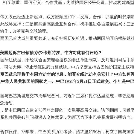
待、相互尊重、重信守义、合作共赢，为维护国际公平公道、推动构建新
中俄关系已经迈上新起点。双方应顺应和平、发展、合作、共赢的时代潮
彼此战略支持；二是赋能更高质量互利合作，携手推进各自发展振兴；三
协作，改革完善全球治理。
好两国元首达成的重要共识，充分把握历史机遇，推动两国的互信根基越
美国起诉古巴领袖劳尔·卡斯特罗。中方对此有何评论？
有国际法依据、未经联合国安理会授权的非法单边制裁，反对滥用司法手
、司法大棒，停止动辄以武力相威胁。中方坚定支持古巴维护国家主权和
了夏巴兹总理将于本周六访华的消息，能否介绍此访有关安排？中方如何
中华人民共和国的国家之一。中巴1951年5月21日正式建交。今年是中
国与巴基斯坦建交75周年纪念日。习近平主席和扎尔达里总统、李强总
念活动。
，是中巴两国在建交75周年之际的一次重要高层交往。访问期间，习近
系和共同关心的问题深入交换意见，为新形势下中巴关系发展指明方向。
合作伙伴。75年来，中巴关系历经考验，始终坚如磐石，树立了国与国