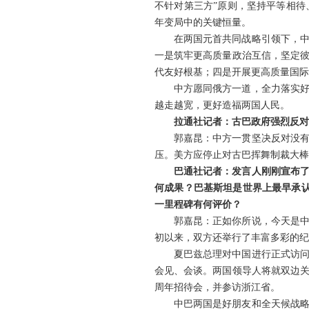
不针对第三方”原则，坚持平等相
年变局中的关键恒量。
在两国元首共同战略引领下，
一是筑牢更高质量政治互信，坚定
代友好根基；四是开展更高质量国际
中方愿同俄方一道，全力落实
越走越宽，更好造福两国人民。
拉通社记者：古巴政府强烈反对
郭嘉昆：中方一贯坚决反对没
压。美方应停止对古巴挥舞制裁大棒
巴通社记者：发言人刚刚宣布
何成果？巴基斯坦是世界上最早承认
一里程碑有何评价？
郭嘉昆：正如你所说，今天是中
初以来，双方还举行了丰富多彩的纪
夏巴兹总理对中国进行正式访问
会见、会谈。两国领导人将就双边关
周年招待会，并参访浙江省。
中巴两国是好朋友和全天候战略