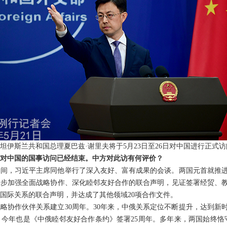
坦伊斯兰共和国总理夏巴兹·谢里夫将于5月23日至26日对中国进行正式访
对中国的国事访问已经结束。中方对此访有何评价？
期间，习近平主席同他举行了深入友好、富有成果的会谈。两国元首就推
步加强全面战略协作、深化睦邻友好合作的联合声明，见证签署经贸、教
国际关系的联合声明，并达成了其他领域20项合作文件。
略协作伙伴关系建立30周年。30年来，中俄关系定位不断提升，达到新
今年也是《中俄睦邻友好合作条约》签署25周年。多年来，两国始终恪