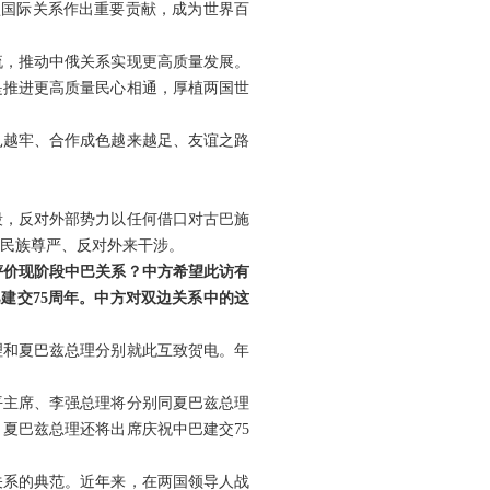
型国际关系作出重要贡献，成为世界百
流，推动中俄关系实现更高质量发展。
是推进更高质量民心相通，厚植两国世
扎越牢、合作成色越来越足、友谊之路
段，反对外部势力以任何借口对古巴施
民族尊严、反对外来干涉。
评价现阶段中巴关系？中方希望此访有
巴建交75周年。中方对双边关系中的这
理和夏巴兹总理分别就此互致贺电。年
平主席、李强总理将分别同夏巴兹总理
夏巴兹总理还将出席庆祝中巴建交75
关系的典范。近年来，在两国领导人战